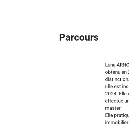
Parcours
Luna ARNOU
obtenu en 
distinction
Elle est in
2024. Elle 
effectué un
master.
Elle pratiq
immobilier 