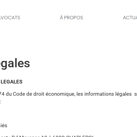
AVOCATS
À PROPOS
ACTUA
égales
S LEGALES
II-74 du Code de droit économique, les informations légales 
:
ciés