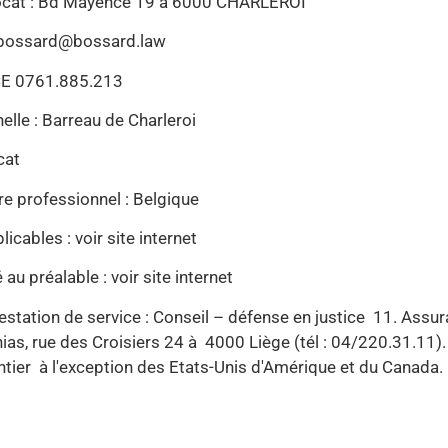
vocat : Bd Mayence 19 à 6000 CHARLEROI
 pbossard@bossard.law
BCE 0761.885.213
elle : Barreau de Charleroi
ocat
tre professionnel : Belgique
icables : voir site internet
 au préalable : voir site internet
restation de service : Conseil – défense en justice 11. Assur
as, rue des Croisiers 24 à 4000 Liège (tél : 04/220.31.11)
entier à l'exception des Etats-Unis d'Amérique et du Canada