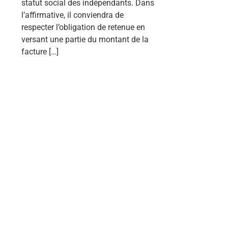
statut social des indépendants. Dans
l’affirmative, il conviendra de
respecter l’obligation de retenue en
versant une partie du montant de la
facture […]
Lire la suite
Votre société est en
difficulté ? Les bons